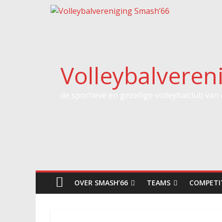
Spring
naar
inhoud
Volleybalveren
de sportieve en gezellige volleybalclub van
OVER SMASH’66
TEAMS
COMPETI