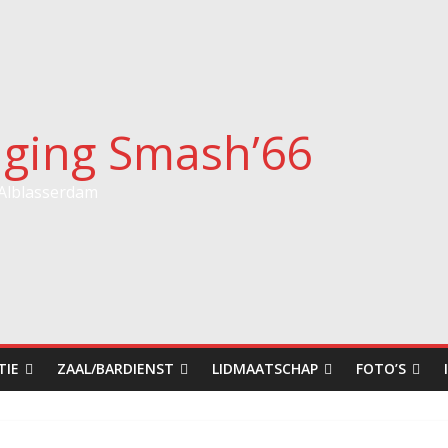
iging Smash’66
 Alblasserdam
TIE
ZAAL/BARDIENST
LIDMAATSCHAP
FOTO’S