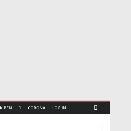
IK BEN …
CORONA
LOG IN