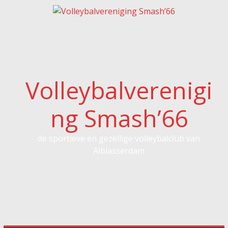
Spring
naar
inhoud
Volleybalverenigi
ng Smash’66
de sportieve en gezellige volleybalclub van
Alblasserdam