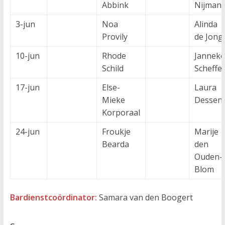
Abbink
Nijman
3-jun
Noa
Alinda
Provily
de Jong
10-jun
Rhode
Janneke
Schild
Scheffe
17-jun
Else-
Laura
Mieke
Dessen
Korporaal
24-jun
Froukje
Marije
Bearda
den
Ouden-
Blom
Bardienstcoördinator:
Samara van den Boogert