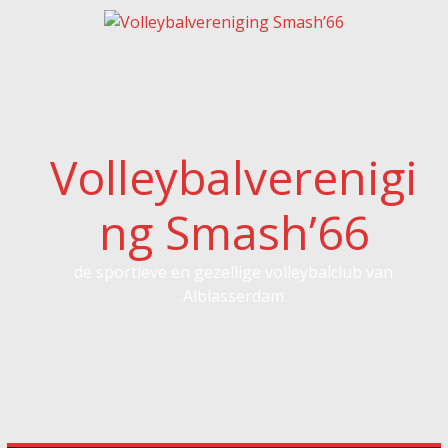
Spring
naar
inhoud
Volleybalverenigi
ng Smash’66
de sportieve en gezellige volleybalclub van
Alblasserdam