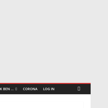
IK BEN …
CORONA
LOG IN