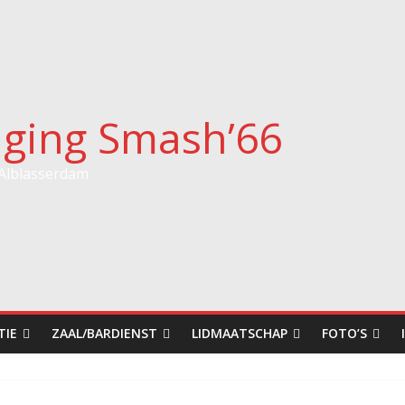
iging Smash’66
 Alblasserdam
TIE
ZAAL/BARDIENST
LIDMAATSCHAP
FOTO’S