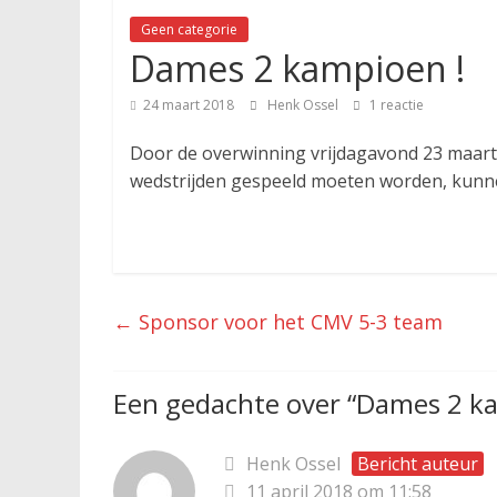
Geen categorie
Dames 2 kampioen !
24 maart 2018
Henk Ossel
1 reactie
Door de overwinning vrijdagavond 23 maart
wedstrijden gespeeld moeten worden, kunnen
←
Sponsor voor het CMV 5-3 team
Een gedachte over “
Dames 2 ka
Henk Ossel
Bericht auteur
11 april 2018 om 11:58