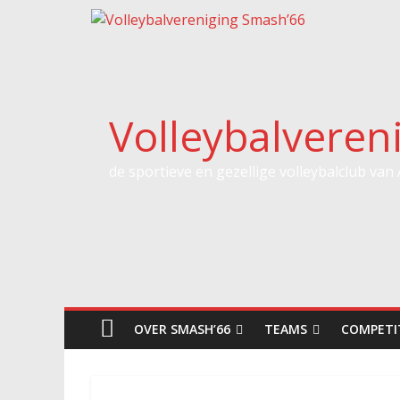
Spring
naar
inhoud
Volleybalveren
de sportieve en gezellige volleybalclub van
OVER SMASH’66
TEAMS
COMPETI