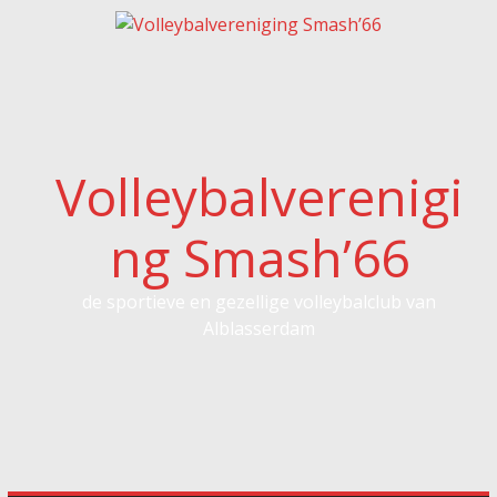
Spring
naar
inhoud
Volleybalverenigi
ng Smash’66
de sportieve en gezellige volleybalclub van
Alblasserdam