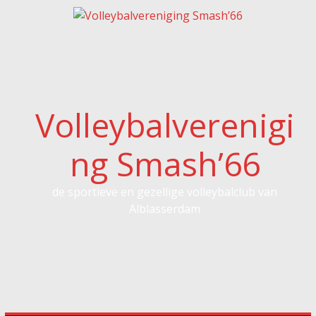
Spring
naar
inhoud
Volleybalverenigi
ng Smash’66
de sportieve en gezellige volleybalclub van
Alblasserdam