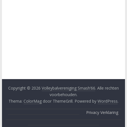
Copyright © 2026
Volleybalvereniging Smash’66
. Alle rechten
voorbehouden.
Thema:
ColorMag
door ThemeGrill. Powered by
WordPress
.
____________________________________________________________________
__________________________________________
Privacy Verklaring
;
____________________________________________________________________
__________________________________________