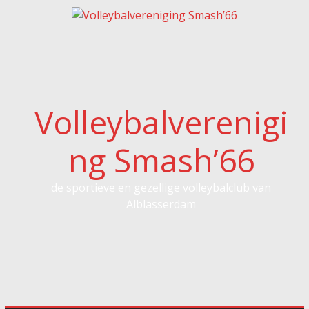
Spring
naar
inhoud
Volleybalverenigi
ng Smash’66
de sportieve en gezellige volleybalclub van
Alblasserdam