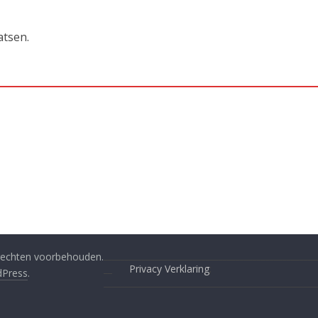
atsen.
__________________________________________________
e rechten voorbehouden.
__
Privacy Verklaring
;
Press
.
__________________________________________________