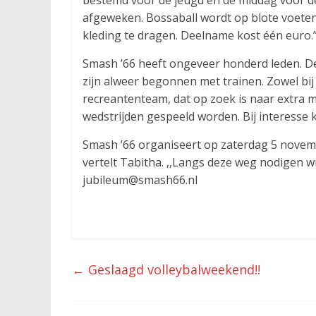
bestemd voor de jeugd en de middag voor de 
afgeweken. Bossaball wordt op blote voete
kleding te dragen. Deelname kost één euro.
Smash ’66 heeft ongeveer honderd leden. De
zijn alweer begonnen met trainen. Zowel bij 
recreantenteam, dat op zoek is naar extra m
wedstrijden gespeeld worden. Bij interesse
Smash ’66 organiseert op zaterdag 5 novembe
vertelt Tabitha. ,,Langs deze weg nodigen w
jubileum@smash66.nl
←
Geslaagd volleybalweekend!!