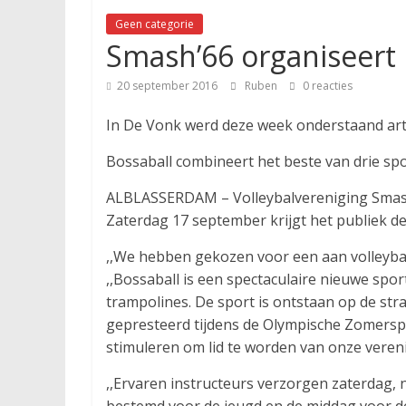
Geen categorie
Smash’66 organiseert 
20 september 2016
Ruben
0 reacties
In De Vonk werd deze week onderstaand arti
Bossaball combineert het beste van drie sp
ALBLASSERDAM – Volleybalvereniging Smash ’6
Zaterdag 17 september krijgt het publiek d
,,We hebben gekozen voor een aan volleybal 
,,Bossaball is een spectaculaire nieuwe spo
trampolines. De sport is ontstaan op de str
gepresteerd tijdens de Olympische Zomerspe
stimuleren om lid te worden van onze vereni
,,Ervaren instructeurs verzorgen zaterdag, n