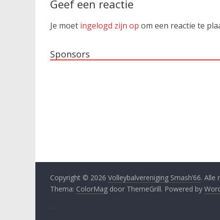
Geef een reactie
Je moet
ingelogd zijn op
om een reactie te pla
Sponsors
Copyright © 2026
Volleybalvereniging Smash’66
. All
Thema:
ColorMag
door ThemeGrill. Powered by
Word
__