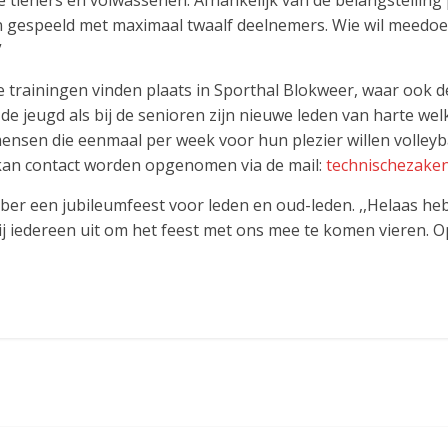
tieners en volwassenen. Afhankelijk van de belangstelling 
n gespeeld met maximaal twaalf deelnemers. Wie wil meedoe
”
 trainingen vinden plaats in Sporthal Blokweer, waar ook 
de jeugd als bij de senioren zijn nieuwe leden van harte wel
ensen die eenmaal per week voor hun plezier willen volleyb
 kan contact worden opgenomen via de mail:
technischezake
r een jubileumfeest voor leden en oud-leden. ,,Helaas hebb
ij iedereen uit om het feest met ons mee te komen vieren. Op