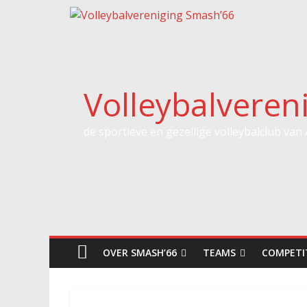
Spring
naar
inhoud
Volleybalveren
de sportieve en gezellige volleybalclub van
OVER SMASH’66
TEAMS
COMPETI