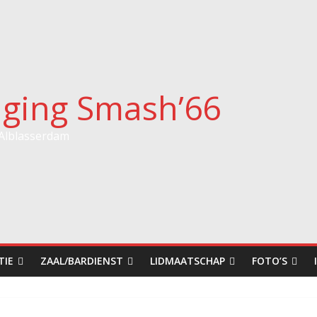
iging Smash’66
 Alblasserdam
TIE
ZAAL/BARDIENST
LIDMAATSCHAP
FOTO’S