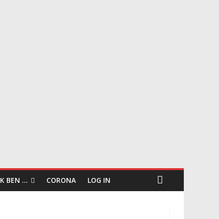
IK BEN …
CORONA
LOG IN