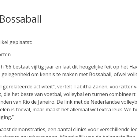
Bossaball
kel geplaatst:
orten
6 bestaat vijftig jaar en laat dit heugelijke feit op het Ha
e gelegenheid om kennis te maken met Bossaball, ofwel voll
gerelateerde activiteit”, vertelt Tabitha Zanen, voorzitter 
rt, die het beste van voetbal, volleybal en turnen combineer
anden van Rio de Janeiro. De link met de Nederlandse volley
len is toeval, maar maakt het allemaal wel extra leuk. We 
ging.”
aast demonstraties, een aantal clinics voor verschillende lee