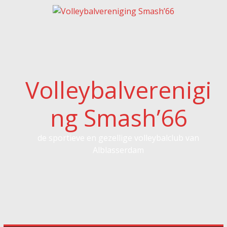
Spring
naar
inhoud
Volleybalverenigi
ng Smash’66
de sportieve en gezellige volleybalclub van
Alblasserdam