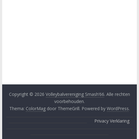
Copyright © 2026
Volleybalvereniging Smash’66
. Alle rechten
voorbehouden.
Thema:
ColorMag
door ThemeGrill. Powered by
WordPress
.
____________________________________________________________________
__________________________________________
Privacy Verklaring
;
____________________________________________________________________
__________________________________________