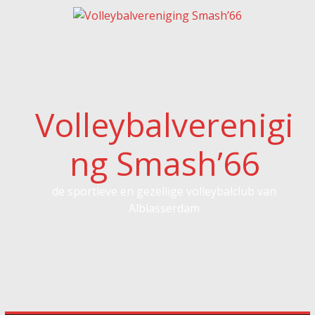
Spring
naar
inhoud
Volleybalverenigi
ng Smash’66
de sportieve en gezellige volleybalclub van
Alblasserdam