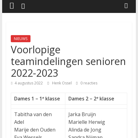
NIEUWS
Voorlopige
teamindelingen senioren
2022-2023
4 augustus 2022
Henk Ossel
0 reacties
Dames 1 – 1
klasse
Dames 2 – 2
klasse
e
e
Tabitha van den
Jarka Bruijn
Adel
Marielle Herwig
Marije den Ouden
Alinda de Jong
Eva Wessels
Sandra Nijman