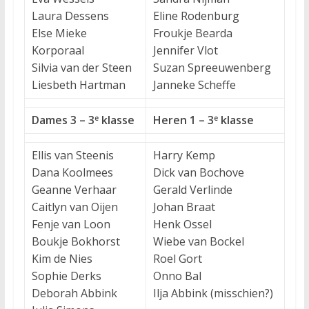
Laura Dessens
Eline Rodenburg
Else Mieke
Froukje Bearda
Korporaal
Jennifer Vlot
Silvia van der Steen
Suzan Spreeuwenberg
Liesbeth Hartman
Janneke Scheffe
Dames 3 – 3
klasse
Heren 1 – 3
klasse
e
e
Ellis van Steenis
Harry Kemp
Dana Koolmees
Dick van Bochove
Geanne Verhaar
Gerald Verlinde
Caitlyn van Oijen
Johan Braat
Fenje van Loon
Henk Ossel
Boukje Bokhorst
Wiebe van Bockel
Kim de Nies
Roel Gort
Sophie Derks
Onno Bal
Deborah Abbink
Ilja Abbink (misschien?)